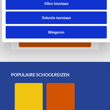
Alles toestaan
Taalreis
Selectie toestaan
Berlijn
prijs op aanvraag
Weigeren
POPULAIRE SCHOOLREIZEN