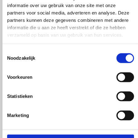
informatie over uw gebruik van onze site met onze
Taalreis
partners voor social media, adverteren en analyse. Deze
partners kunnen deze gegevens combineren met andere
Londen
informatie die u aan ze heeft verstrekt of die ze hebben
prijs op aanvraag
verzameld op basis van uw gebruik van hun services.
Toestemmingsselectie
Noodzakelijk
Voorkeuren
Taalreis
Suffolk
Statistieken
prijs op aanvraag
Marketing